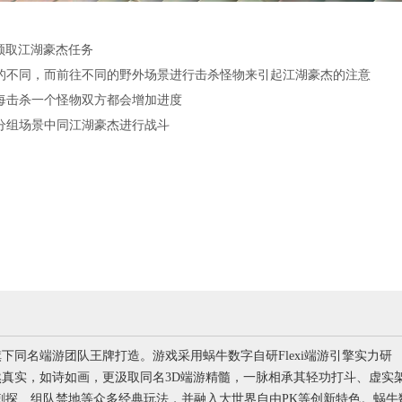
处领取江湖豪杰任务
务的不同，而前往不同的野外场景进行击杀怪物来引起江湖豪杰的注意
则每击杀一个怪物双方都会增加进度
入分组场景中同江湖豪杰进行战斗
下同名端游团队王牌打造。游戏采用蜗牛数字自研Flexi端游引擎实力研
真实，如诗如画，更汲取同名3D端游精髓，一脉相承其轻功打斗、虚实
刺探、组队禁地等众多经典玩法，并融入大世界自由PK等创新特色。蜗牛